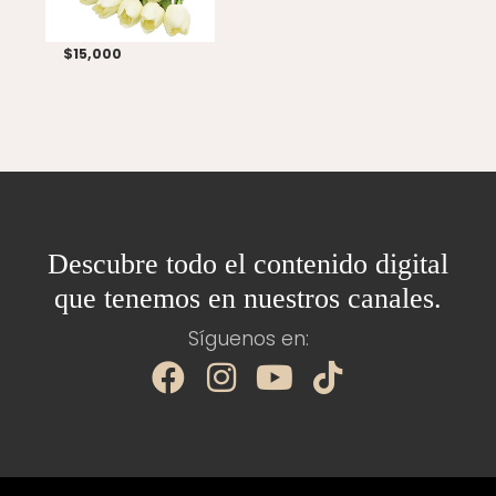
$
15,000
Descubre todo el contenido digital
que tenemos en nuestros canales.
Síguenos en:
F
I
Y
T
a
n
o
i
c
s
u
k
e
t
t
t