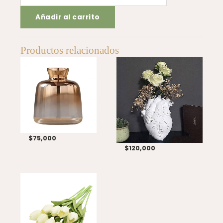
de
Añadir al carrito
Vidrio
cantidad
Productos relacionados
$
75,000
$
120,000