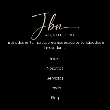
b
a
u
o
o
g
b
k
o
r
e
k
a
m
Inspirados en tu marca, creamos espacios sofisticados e
innovadores.
Inicio
Nosotros
Servicios
Tienda
Blog