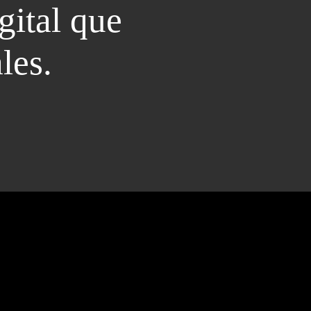
gital que
les.